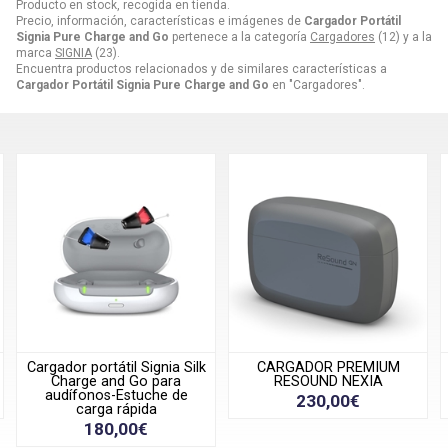
Producto en stock, recogida en tienda.
Precio, información, características e imágenes de
Cargador Portátil
Signia Pure Charge and Go
pertenece a la categoría
Cargadores
(12) y a la
marca
SIGNIA
(23).
Encuentra productos relacionados y de similares características a
Cargador Portátil Signia Pure Charge and Go
en "Cargadores".
 Silk
CARGADOR PREMIUM
CARGADOR SIGNIA ACTIV
a
RESOUND NEXIA
IX CHARGER
e
230,00€
195,00€