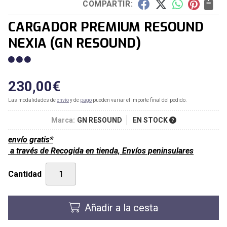
COMPARTIR:
CARGADOR PREMIUM RESOUND
NEXIA
(GN RESOUND)
230,00
€
Las modalidades de
envío
y de
pago
pueden variar el importe final del pedido.
Marca:
GN RESOUND
EN STOCK
envío gratis*
a través de
Recogida en tienda, Envíos peninsulares
Cantidad
Añadir a la cesta