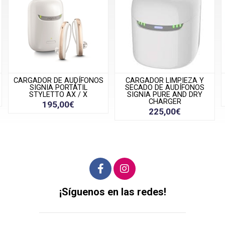
ÍFONOS
CARGADOR LIMPIEZA Y
Cargador Portátil Sign
TIL
SECADO DE AUDÍFONOS
Pure Charge and G
/ X
SIGNIA PURE AND DRY
195,00€
CHARGER
225,00€
¡Síguenos en las redes!