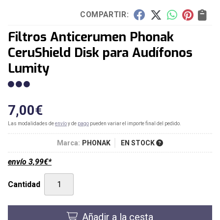
COMPARTIR:
Filtros Anticerumen Phonak
CeruShield Disk para Audífonos
Lumity
7,00
€
Las modalidades de
envío
y de
pago
pueden variar el importe final del pedido.
Marca:
PHONAK
EN STOCK
envío
3,99
€
*
Cantidad
Añadir a la cesta